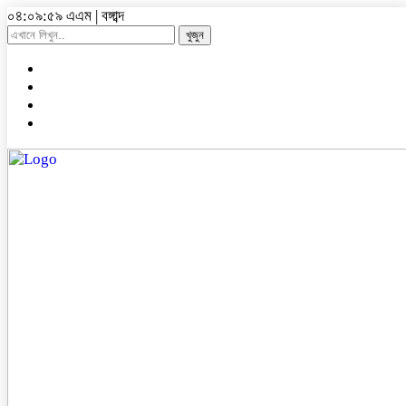
০৪:১০:০০ এএম
|
বঙ্গাব্দ
খুজুন