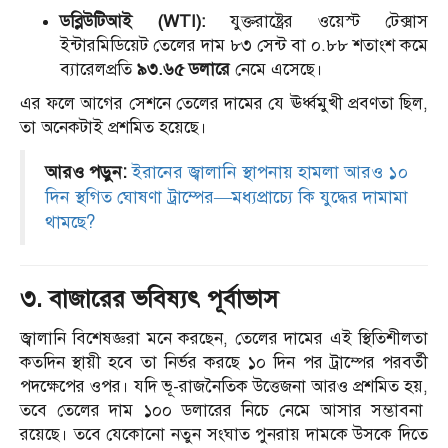
ডব্লিউটিআই (WTI):
যুক্তরাষ্ট্রের ওয়েস্ট টেক্সাস
ইন্টারমিডিয়েট তেলের দাম ৮৩ সেন্ট বা ০.
৮৮ শতাংশ কমে
ব্যারেলপ্রতি
৯৩.৬৫ ডলারে
নেমে এসেছে।
এর ফলে আগের সেশনে তেলের দামের যে ঊর্ধ্বমুখী প্রবণতা ছিল,
তা অনেকটাই প্রশমিত হয়েছে।
আরও পড়ুন:
ইরানের জ্বালানি স্থাপনায় হামলা আরও ১০
দিন স্থগিত ঘোষণা ট্রাম্পের—মধ্যপ্রাচ্যে কি যুদ্ধের দামামা
থামছে?
৩. বাজারের ভবিষ্যৎ পূর্বাভাস
জ্বালানি বিশেষজ্ঞরা মনে করছেন,
তেলের দামের এই স্থিতিশীলতা
কতদিন স্থায়ী হবে তা নির্ভর করছে ১০ দিন পর ট্রাম্পের পরবর্তী
পদক্ষেপের ওপর। যদি ভূ-রাজনৈতিক উত্তেজনা আরও প্রশমিত হয়,
তবে তেলের দাম ১০০ ডলারের নিচে নেমে আসার সম্ভাবনা
রয়েছে। তবে যেকোনো নতুন সংঘাত পুনরায় দামকে উসকে দিতে