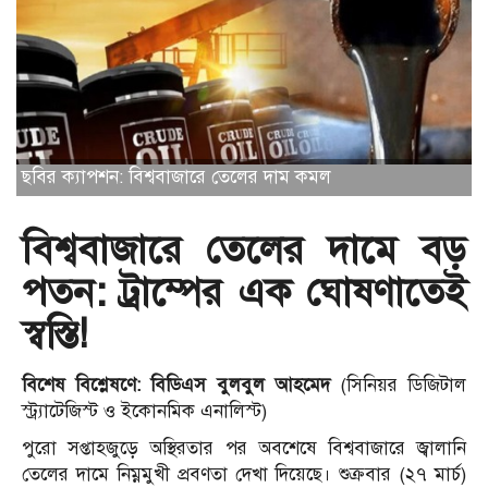
ছবির ক্যাপশন: বিশ্ববাজারে তেলের দাম কমল
বিশ্ববাজারে তেলের দামে বড়
পতন: ট্রাম্পের এক ঘোষণাতেই
স্বস্তি!
বিশেষ বিশ্লেষণে: বিডিএস বুলবুল আহমেদ
(সিনিয়র ডিজিটাল
স্ট্র্যাটেজিস্ট ও ইকোনমিক এনালিস্ট)
পুরো সপ্তাহজুড়ে অস্থিরতার পর অবশেষে বিশ্ববাজারে জ্বালানি
তেলের দামে নিম্নমুখী প্রবণতা দেখা দিয়েছে। শুক্রবার (২৭ মার্চ)