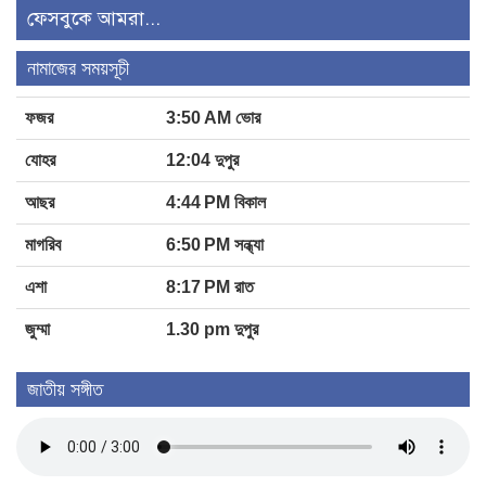
ফেসবুকে আমরা...
নামাজের সময়সূচী
ফজর
3:50 AM ভোর
যোহর
12:04 দুপুর
আছর
4:44 PM বিকাল
মাগরিব
6:50 PM সন্ধ্যা
এশা
8:17 PM রাত
জুম্মা
1.30 pm দুপুর
জাতীয় সঙ্গীত