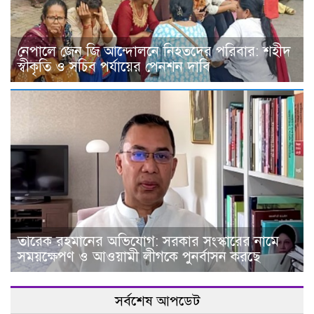
নেপালে জেন জি আন্দোলনে নিহতদের পরিবার: শহীদ
স্বীকৃতি ও সচিব পর্যায়ের পেনশন দাবি
তারেক রহমানের অভিযোগ: সরকার সংস্কারের নামে
সময়ক্ষেপণ ও আওয়ামী লীগকে পুনর্বাসন করছে
সর্বশেষ আপডেট