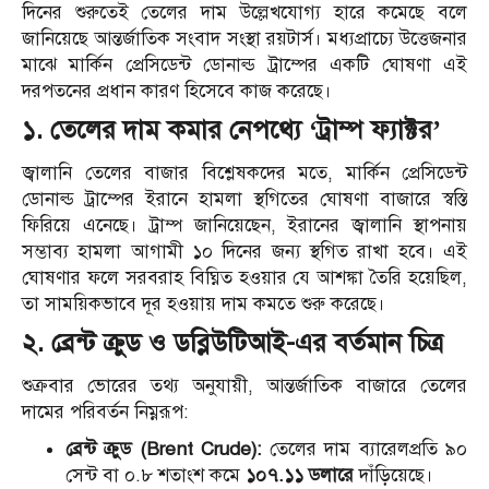
দিনের শুরুতেই তেলের দাম উল্লেখযোগ্য হারে কমেছে বলে
জানিয়েছে আন্তর্জাতিক সংবাদ সংস্থা রয়টার্স। মধ্যপ্রাচ্যে উত্তেজনার
মাঝে মার্কিন প্রেসিডেন্ট ডোনাল্ড ট্রাম্পের একটি ঘোষণা এই
দরপতনের প্রধান কারণ হিসেবে কাজ করেছে।
১. তেলের দাম কমার নেপথ্যে ‘ট্রাম্প ফ্যাক্টর’
জ্বালানি তেলের বাজার বিশ্লেষকদের মতে,
মার্কিন প্রেসিডেন্ট
ডোনাল্ড ট্রাম্পের ইরানে হামলা স্থগিতের ঘোষণা বাজারে স্বস্তি
ফিরিয়ে এনেছে। ট্রাম্প জানিয়েছেন,
ইরানের জ্বালানি স্থাপনায়
সম্ভাব্য হামলা আগামী ১০ দিনের জন্য স্থগিত রাখা হবে। এই
ঘোষণার ফলে সরবরাহ বিঘ্নিত হওয়ার যে আশঙ্কা তৈরি হয়েছিল,
তা সাময়িকভাবে দূর হওয়ায় দাম কমতে শুরু করেছে।
২. ব্রেন্ট ক্রুড ও ডব্লিউটিআই-এর বর্তমান চিত্র
শুক্রবার ভোরের তথ্য অনুযায়ী,
আন্তর্জাতিক বাজারে তেলের
দামের পরিবর্তন নিম্নরূপ:
ব্রেন্ট ক্রুড (Brent Crude):
তেলের দাম ব্যারেলপ্রতি ৯০
সেন্ট বা ০.
৮ শতাংশ কমে
১০৭.১১ ডলারে
দাঁড়িয়েছে।