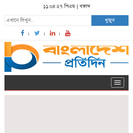
১১:০৪:২৮ পিএম
|
বঙ্গাব্দ
খুজুন
Toggle
naviga