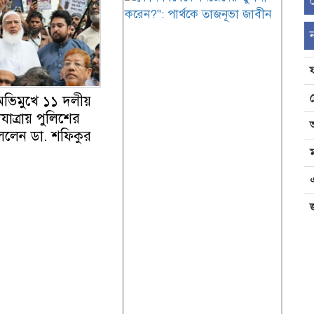
অভিমুখে ১১ দলীয়
াত্রায় পুলিশের
বললেন ডা. শফিকুর
জ