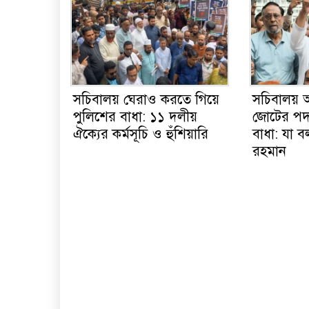
সচিবালয় ঘেরাও করতে গিয়ে
সচিবালয় 
পুলিশের বাধা: ১১ দলীয়
জোটের পদয
ঐক্যের কর্মসূচি ও হুঁশিয়ারি
বাধা: যা 
রহমান