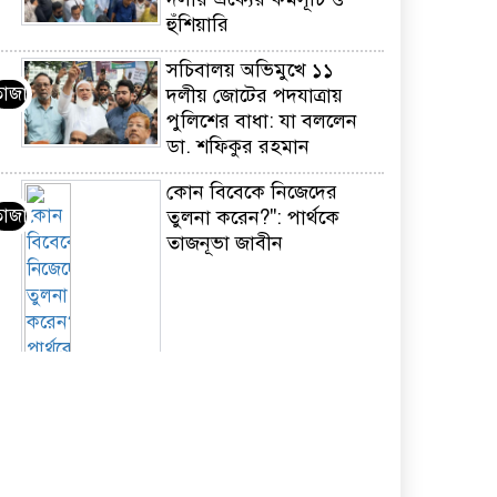
হুঁশিয়ারি
সচিবালয় অভিমুখে ১১
তাজা
দলীয় জোটের পদযাত্রায়
পুলিশের বাধা: যা বললেন
ডা. শফিকুর রহমান
কোন বিবেকে নিজেদের
তাজা
তুলনা করেন?": পার্থকে
তাজনূভা জাবীন