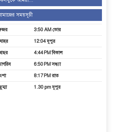
ফেসবুকে আমরা...
নামাজের সময়সূচী
ফজর
3:50 AM ভোর
যোহর
12:04 দুপুর
আছর
4:44 PM বিকাল
মাগরিব
6:50 PM সন্ধ্যা
এশা
8:17 PM রাত
ুম্মা
1.30 pm দুপুর