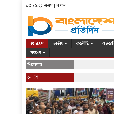
০৩:৪১:২২ এএম
|
বঙ্গাব্দ
প্রচ্ছদ
জাতীয়
রাজনীতি
আন্তজা
সর্বশেষ
শিরোনাম :
নোটিশ :