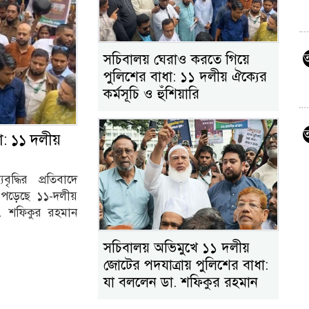
সচিবালয় ঘেরাও করতে গিয়ে
পুলিশের বাধা: ১১ দলীয় ঐক্যের
কর্মসূচি ও হুঁশিয়ারি
া: ১১ দলীয়
ৃদ্ধির প্রতিবাদে
পড়েছে ১১-দলীয়
া. শফিকুর রহমান
সচিবালয় অভিমুখে ১১ দলীয়
জোটের পদযাত্রায় পুলিশের বাধা:
যা বললেন ডা. শফিকুর রহমান